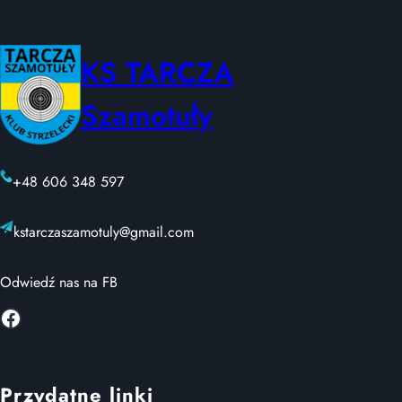
zapłon,
snajper
i
KS TARCZA
mini
snajper
Szamotuły
–
100m
+48 606 348 597
kstarczaszamotuly@gmail.com
Odwiedź nas na FB
Facebook
Przydatne linki