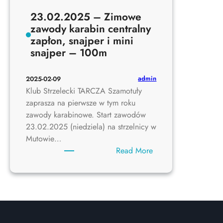
23.02.2025 – Zimowe
zawody karabin centralny
zapłon, snajper i mini
snajper – 100m
admin
2025-02-09
Klub Strzelecki TARCZA Szamotuły
zaprasza na pierwsze w tym roku
zawody karabinowe. Start zawodów
23.02.2025 (niedziela) na strzelnicy w
Mutowie…
:
Read More
23.02.2025
–
Zimowe
zawody
karabin
centralny