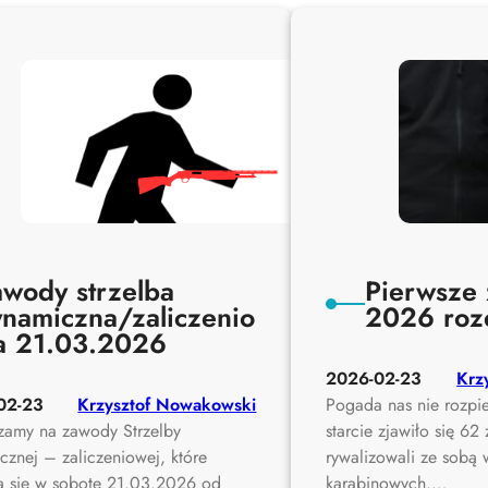
wody strzelba
Pierwsze
namiczna/zaliczenio
2026 roz
a 21.03.2026
2026-02-23
Krz
02-23
Krzysztof Nowakowski
Pogada nas nie rozpie
zamy na zawody Strzelby
starcie zjawiło się 6
cznej – zaliczeniowej, które
rywalizowali ze sobą
 się w sobotę 21.03.2026 od
karabinowych.…