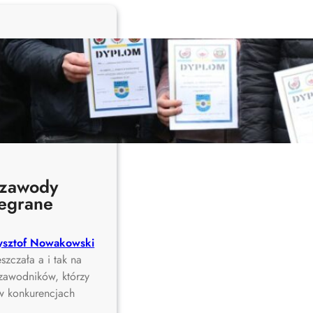
 zawody
egrane
ysztof Nowakowski
szczała a i tak na
2 zawodników, którzy
 w konkurencjach