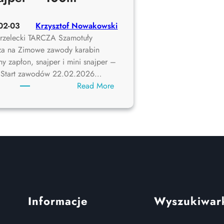
02-03
Krzysztof Nowakowski
trzelecki TARCZA Szamotuły
za na Zimowe zawody karabin
ny zapłon, snajper i mini snajper –
 Start zawodów 22.02.2026…
:
Read More
Zimowe
zawody
karabin
centralny
zapłon,
snajper
i
mini
snajper
Informacje
Wyszukiwar
–
100m