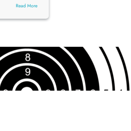
:
Read More
Pierwsze
zawody
2026
rozegrane