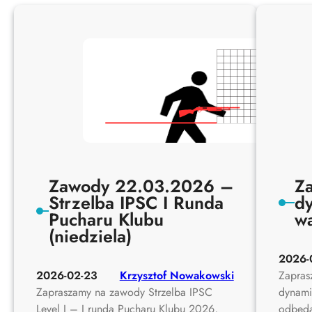
Zawody 22.03.2026 –
Za
Strzelba IPSC I Runda
dy
Pucharu Klubu
w
(niedziela)
2026-
2026-02-23
Krzysztof Nowakowski
Zapras
Zapraszamy na zawody Strzelba IPSC
dynami
Level I – I runda Pucharu Klubu 2026,
odbędą