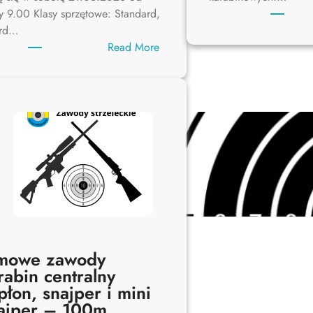
y 9.00 Klasy sprzętowe: Standard,
ard…
:
Read More
Zawody
strzelba
dynamiczna/zaliczeniowa
21.03.2026
mowe zawody
rabin centralny
płon, snajper i mini
ajper – 100m