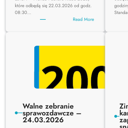
które odbędą się 22.03.2026 od godz.
godzin
08:30…
Stand
:
Read More
Zawody
22.03.2026
–
Strzelba
IPSC
I
Runda
Pucharu
Klubu
(niedziela)
Walne zebranie
Zi
sprawozdawcze –
ka
24.03.2026
za
sn