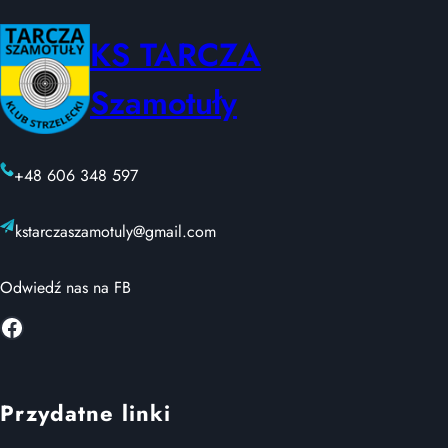
KS TARCZA
Szamotuły
+48 606 348 597
kstarczaszamotuly@gmail.com
Odwiedź nas na FB
Facebook
Przydatne linki