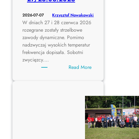
l
n
y
s
y
Krzysztof Nowakowski
2026-07-07
k
R
W dniach 27 i 28 czerwca 2026
i
z
rozegrane zostały strzelbowe
e
u
zawody dynamiczne. Pomimo
g
t
nadzwyczaj wysokich temperatur
o
e
frekwencja dopisała. Sobotni
k
zwycięzcy.…
2
:
Read More
0
U
2
p
6
a
l
n
y
w
e
e