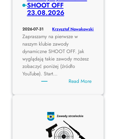
SHOOT OFF
23.08.2026
Krzysztof Nowakowski
2026-07-31
Zapraszamy na pierwsze w
naszym klubie zawody
dynamiczne SHOOT OFF. Jak
wyglądają takie zawody możesz
zobaczyć poniżej (źródło
YouTube). Start…
:
Read More
Z
a
w
o
d
y
d