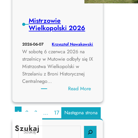
k
e
n
Mistrzowie
d
Wielkopolski 2026
s
t
Krzysztof Nowakowski
2026-06-07
r
W sobotę 6 czerwca 2026 na
z
strzelnicy w Mutowie odbyły się IX
e
Mistrzostwa Wielkopolski w
l
Strzelaniu z Broni Historycznej
b
Centralnego…
o
:
Read More
w
M
y
i
2
s
1
2
3
…
17
Następna strona
7
t
/
r
Szukaj
2
S
z
8
e