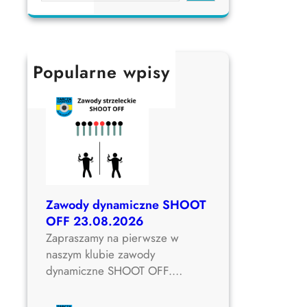
o
.
a
w
0
r
i
6
c
e
.
h
Popularne wpisy
W
2
i
0
e
2
l
6
k
o
p
o
l
Zawody dynamiczne SHOOT
s
OFF 23.08.2026
k
Zapraszamy na pierwsze w
i
naszym klubie zawody
2
dynamiczne SHOOT OFF.…
0
2