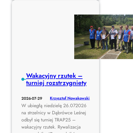
a
.
w
0
o
8
d
.
y
2
0
0
9
2
.
6
0
8
.
Wakacyjny rzutek –
2
turniej rozstrzygniety
0
2
Krzysztof Nowakowski
2026-07-29
6
W ubiegłą niedzielę 26.072026
X
na strzelnicy w Dąbrówce Leśnej
V
odbył się turniej TRAP25 –
T
wakacyjny rzutek. Rywalizacja
u