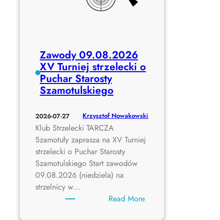
y
n
a
m
i
Zawody 09.08.2026
c
XV Turniej strzelecki o
z
Puchar Starosty
n
Szamotulskiego
e
S
Krzysztof Nowakowski
2026-07-27
H
Klub Strzelecki TARCZA
O
Szamotuły zaprasza na XV Turniej
O
strzelecki o Puchar Starosty
T
Szamotulskiego Start zawodów
O
09.08.2026 (niedziela) na
F
strzelnicy w…
F
:
Read More
2
Z
3