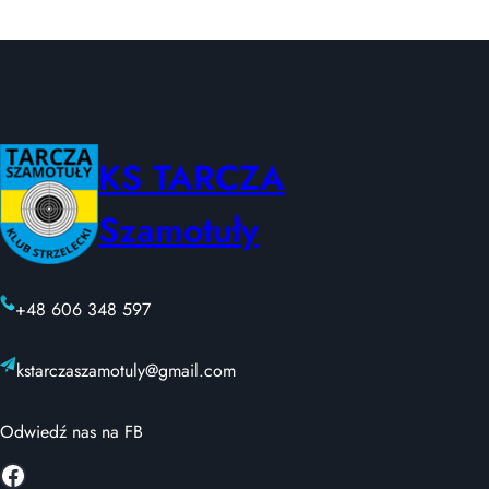
KS TARCZA
Szamotuły
+48 606 348 597
kstarczaszamotuly@gmail.com
Odwiedź nas na FB
Facebook