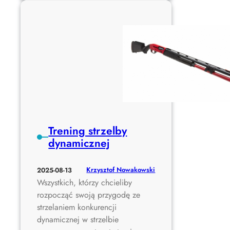
V
1
M
0
i
.
s
2
t
0
r
2
z
5
o
.
s
T
t
R
w
Trening strzelby
A
a
dynamicznej
P
w
2
S
5
Krzysztof Nowakowski
2025-08-13
t
–
Wszystkich, którzy chcieliby
r
P
rozpocząć swoją przygodę ze
z
u
strzelaniem konkurencji
e
c
dynamicznej w strzelbie
l
h