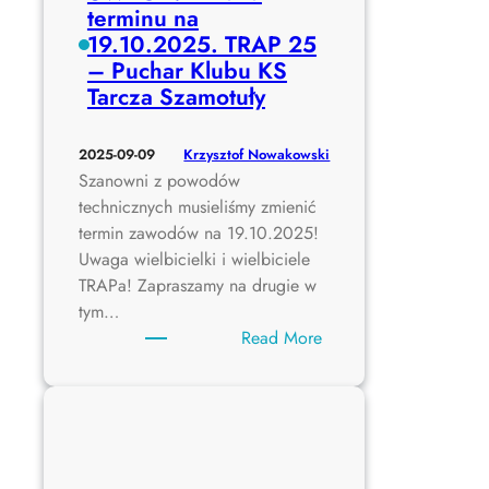
terminu na
19.10.2025. TRAP 25
– Puchar Klubu KS
Tarcza Szamotuły
Krzysztof Nowakowski
2025-09-09
Szanowni z powodów
technicznych musieliśmy zmienić
termin zawodów na 19.10.2025!
Uwaga wielbicielki i wielbiciele
TRAPa! Zapraszamy na drugie w
tym…
:
Read More
U
W
A
G
A