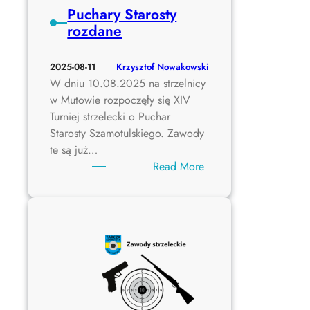
w
Puchary Starosty
a
rozdane
P
o
Krzysztof Nowakowski
2025-08-11
l
W dniu 10.08.2025 na strzelnicy
s
w Mutowie rozpoczęły się XIV
k
Turniej strzelecki o Puchar
i
Starosty Szamotulskiego. Zawody
w
te są już…
S
:
Read More
t
P
r
u
z
c
e
h
l
a
a
r
n
y
i
S
u