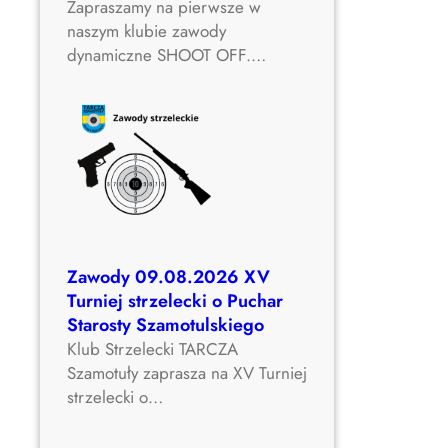
Zapraszamy na pierwsze w
c
naszym klubie zawody
h
dynamiczne SHOOT OFF.…
a
r
S
t
a
r
o
s
t
Zawody 09.08.2026 XV
y
Turniej strzelecki o Puchar
S
Starosty Szamotulskiego
z
Klub Strzelecki TARCZA
a
Szamotuły zaprasza na XV Turniej
m
strzelecki o…
o
t
u