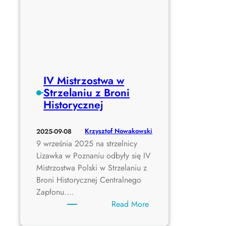
!
z
m
i
a
n
a
IV Mistrzostwa w
t
Strzelaniu z Broni
e
Historycznej
r
m
Krzysztof Nowakowski
2025-09-08
i
9 września 2025 na strzelnicy
n
Lizawka w Poznaniu odbyły się IV
u
Mistrzostwa Polski w Strzelaniu z
n
Broni Historycznej Centralnego
a
Zapłonu.…
1
:
Read More
9
I
.