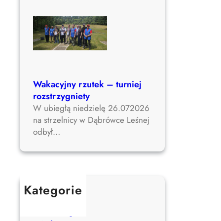
l
s
k
i
e
g
o
Wakacyjny rzutek – turniej
rozstrzygniety
W ubiegłą niedzielę 26.072026
na strzelnicy w Dąbrówce Leśnej
odbył…
Kategorie
Aktualności
Bez kategorii