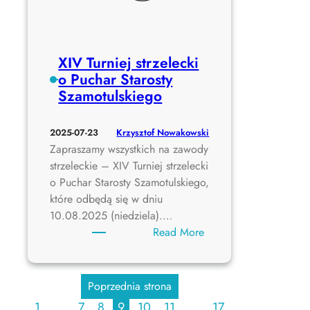
t
z
a
B
r
r
o
XIV Turniej strzelecki
o
s
o Puchar Starosty
n
t
Szamotulskiego
i
y
H
r
i
Krzysztof Nowakowski
2025-07-23
o
s
Zapraszamy wszystkich na zawody
z
t
strzeleckie – XIV Turniej strzelecki
d
o
o Puchar Starosty Szamotulskiego,
a
r
które odbędą się w dniu
n
y
10.08.2025 (niedziela).…
e
c
:
Read More
z
X
n
I
e
V
Poprzednia strona
j
T
1
…
7
8
9
10
11
…
17