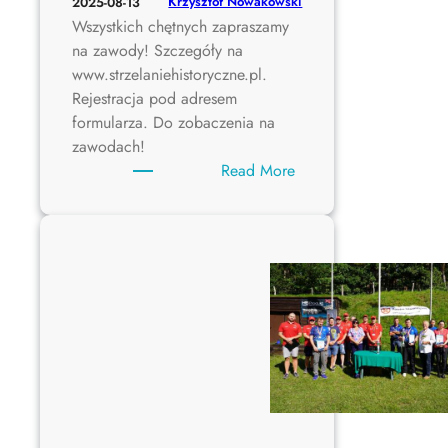
Krzysztof Nowakowski
2025-08-13
m
y
n
Wszystkich chętnych zapraszamy
o
n
e
na zawody! Szczegóły na
t
a
j
www.strzelaniehistoryczne.pl.
u
m
Rejestracja pod adresem
ł
i
formularza. Do zobaczenia na
y
c
zawodach!
z
:
Read More
n
I
e
V
j
M
i
s
t
r
z
o
s
t