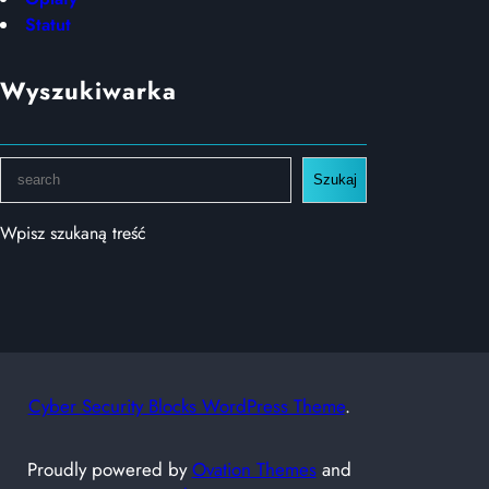
Statut
Wyszukiwarka
S
Szukaj
e
a
Wpisz szukaną treść
r
c
h
Cyber Security Blocks WordPress Theme
.
Proudly powered by
Ovation Themes
and