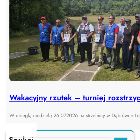
Wakacyjny rzutek – turniej rozstrzyg
W ubiegłą niedzielę 26.072026 na strzelnicy w Dąbrówce L
Szukaj