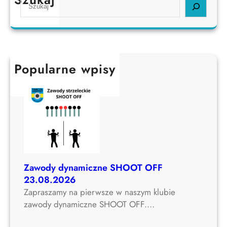
S
e
a
r
c
h
Popularne wpisy
Zawody dynamiczne SHOOT OFF
23.08.2026
Zapraszamy na pierwsze w naszym klubie
zawody dynamiczne SHOOT OFF.…