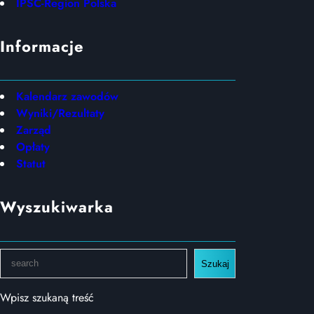
IPSC-Region Polska
Informacje
Kalendarz zawodów
Wyniki/Rezultaty
Zarząd
Opłaty
Statut
Wyszukiwarka
S
Szukaj
e
a
Wpisz szukaną treść
r