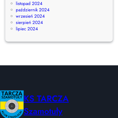
listopad 2024
październik 2024
wrzesień 2024
sierpień 2024
lipiec 2024
KS TARCZA
Szamotuły