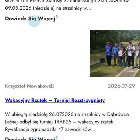
strzelecki o Puchar Starosty Szamotulskiego Start zawodów
09.08.2026 (niedziela) na strzelnicy w…
:
Dowiedz Się Więcej
Zawody
09.08.2026
XV
Turniej
Strzelecki
O
Puchar
Starosty
Szamotulskiego
Krzysztof Nowakowski
2026-07-29
Wakacyjny Rzutek – Turniej Rozstrzygniety
W ubiegłą niedzielę 26.072026 na strzelnicy w Dąbrówce
Leśnej odbył się turniej TRAP25 – wakacyjny rzutek.
Rywalizacja zgromadziła 47 zawodników…
:
Dowiedz Się Więcej