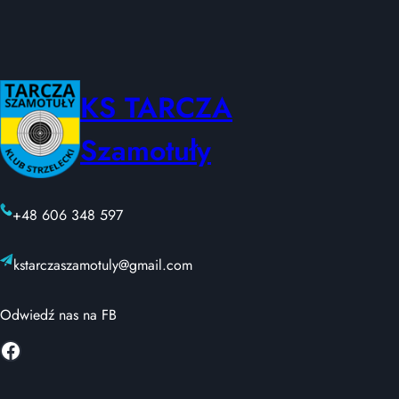
KS TARCZA
Szamotuły
+48 606 348 597
kstarczaszamotuly@gmail.com
Odwiedź nas na FB
Facebook