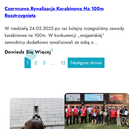
Czerwcowa Rywalizacja Karabinowa Na 100m
Rozstrzygnięta
W niedzielę 24.05.2025 po raz kolejny rozegraliśmy zawody
karabinowe na 100m. W konkurencji „snajperskiej”
zawodnicy dodatkowo rywalizowali ze sobą o…
:
Dowiedz Się Więcej
Czerwcowa
1
2
3
…
12
Następna strona
Rywalizacja
Karabinowa
Na
100m
Rozstrzygnięta