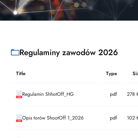
Regulaminy zawodów 2026
Title
Type
Si
Regulamin ShhotOff_HG
pdf
278 
Opis torów ShootOff 1_2026
pdf
102 