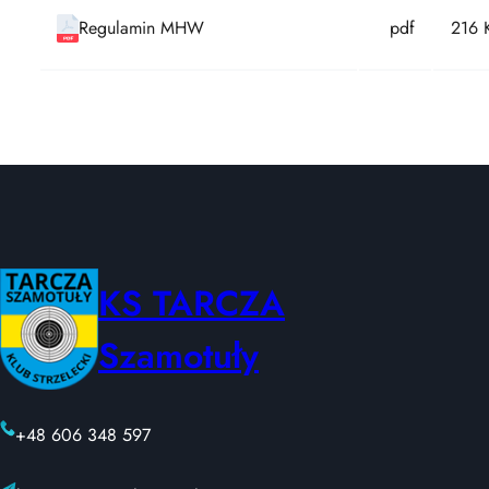
Regulamin MHW
pdf
216 
KS TARCZA
Szamotuły
+48 606 348 597