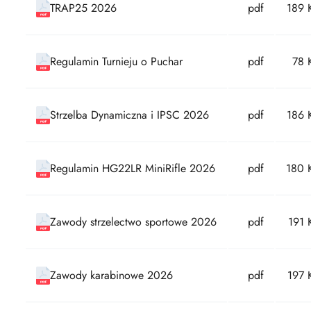
TRAP25 2026
pdf
189 
Regulamin Turnieju o Puchar
pdf
78 
Strzelba Dynamiczna i IPSC 2026
pdf
186 
Regulamin HG22LR MiniRifle 2026
pdf
180 
Zawody strzelectwo sportowe 2026
pdf
191 
Zawody karabinowe 2026
pdf
197 