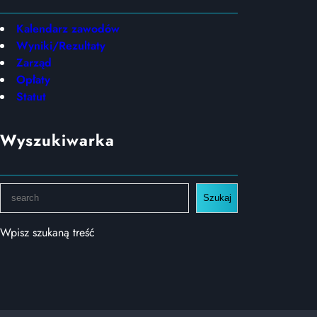
Kalendarz zawodów
Wyniki/Rezultaty
Zarząd
Opłaty
Statut
Wyszukiwarka
S
Szukaj
e
a
Wpisz szukaną treść
r
c
h