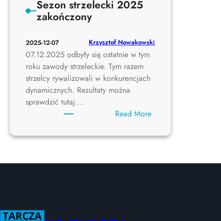
Sezon strzelecki 2025
zakończony
Krzysztof Nowakowski
2025-12-07
07.12.2025 odbyły się ostatnie w tym
roku zawody strzeleckie. Tym razem
strzelcy rywalizowali w konkurencjach
dynamicznych. Rezultaty można
sprawdzić tutaj.…
:
Read More
Sezon
strzelecki
2025
zakończony