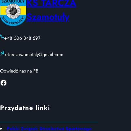
KS TARCZA
Szamotuły
+48 606 348 597
kstarczaszamotuly@gmail.com
Odwiedź nas na FB
Facebook
Przydatne linki
Polski Związek Strzelectwa Sportowego