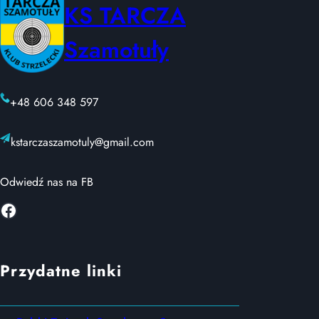
KS TARCZA
Szamotuły
+48 606 348 597
kstarczaszamotuly@gmail.com
Odwiedź nas na FB
Facebook
Przydatne linki