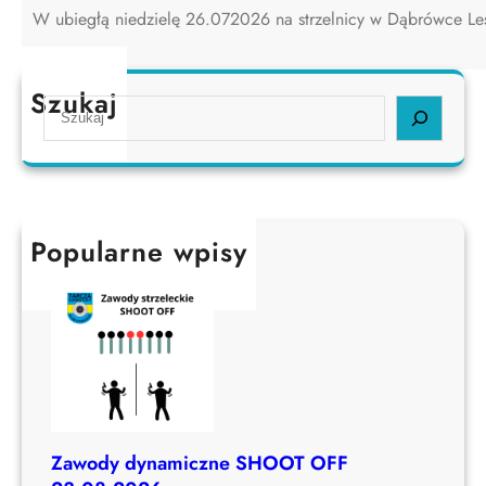
W ubiegłą niedzielę 26.072026 na strzelnicy w Dąbrówce L
Szukaj
S
e
a
r
c
h
Popularne wpisy
Zawody dynamiczne SHOOT OFF