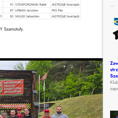
…
Y Szamotuły.
Zaw
str
Sza
Klu
zapr