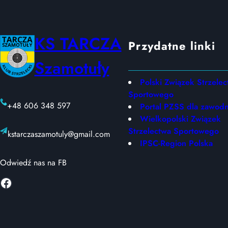
d
y
d
KS TARCZA
Przydatne linki
y
n
Szamotuły
a
m
Polski Związek Strzele
i
Sportowego
+48 606 348 597
c
Portal PZSS dla zawodn
z
Wielkopolski Związek
n
Strzelectwa Sportowego
kstarczaszamotuly@gmail.com
e
IPSC-Region Polska
S
Odwiedź nas na FB
H
Facebook
O
O
T
O