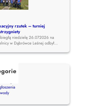
acyjny rzutek – turniej
strzygniety
biegłą niedzielę 26.072026 na
zelnicy w Dąbrówce Leśnej odbył…
egorie
tualności
z kategorii
łoszenia
awody