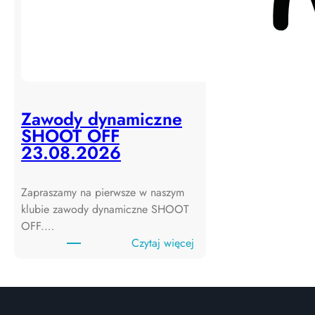
Zawody dynamiczne
SHOOT OFF
23.08.2026
Zapraszamy na pierwsze w naszym
klubie zawody dynamiczne SHOOT
OFF.…
:
Czytaj więcej
Z
a
w
o