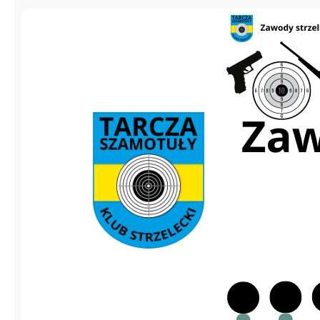
Zawody 09.
XV Turniej s
o Puchar Sta
Szamotulski
Klub Strzelecki TAR
zaprasza na XV Turnie