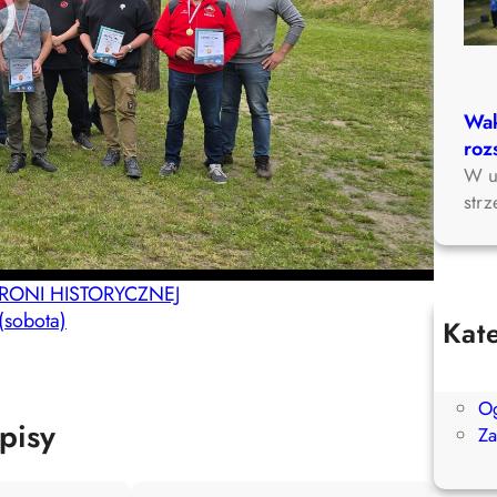
Wak
roz
W u
str
BRONI HISTORYCZNEJ
(sobota)
Kat
Ak
Be
Og
pisy
Z