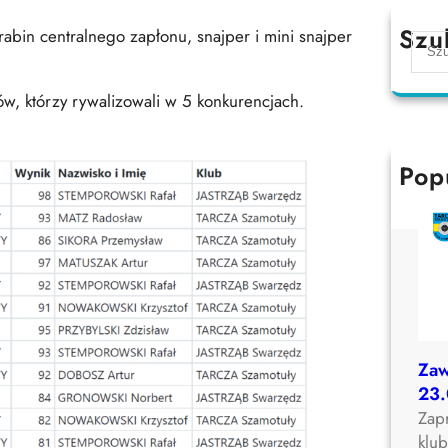
Szu
bin centralnego zapłonu, snajper i mini snajper
S
e
a
, którzy rywalizowali w 5 konkurencjach.
r
c
h
Pop
Za
23
Zap
klu