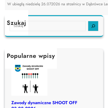
W ubiegłą niedzielę 26.072026 na strzelnicy w Dąbrówce L
Szukaj
S
e
a
r
c
h
Popularne wpisy
Zawody dynamiczne SHOOT OFF