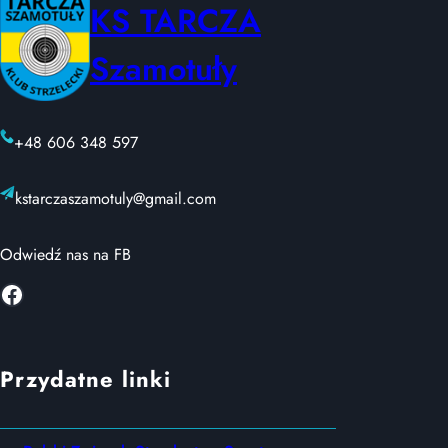
KS TARCZA
Szamotuły
+48 606 348 597
kstarczaszamotuly@gmail.com
Odwiedź nas na FB
Facebook
Przydatne linki