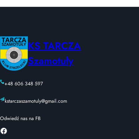
KS TARCZA
Szamotuły
+48 606 348 597
kstarczaszamotuly@gmail.com
Odwiedź nas na FB
Facebook