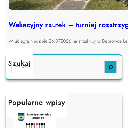
Wakacyjny rzutek – turniej rozstrzyg
W ubiegłą niedzielę 26.072026 na strzelnicy w Dąbrówce L
Szukaj
S
e
a
r
c
h
Popularne wpisy