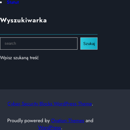
Statut
Wyszukiwarka
S
Szukaj
e
a
Wpisz szukaną treść
r
c
h
Cyber Security Blocks WordPress Theme
.
Proudly powered by
Ovation Themes
and
WordPress
.